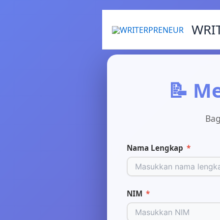
WRI
📝 M
Bag
Nama Lengkap
*
NIM
*